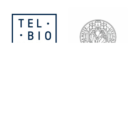
TELBIOMED Medizintechnik
Universität Leipzig
und IT Service GmbH